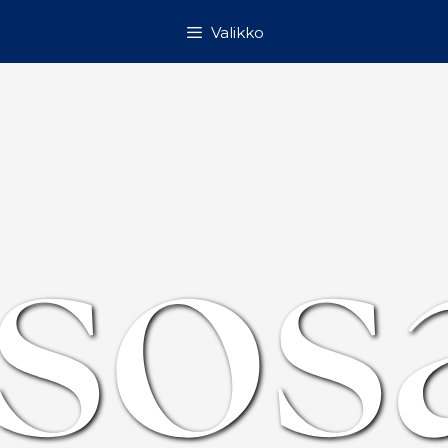
Valikko
asos