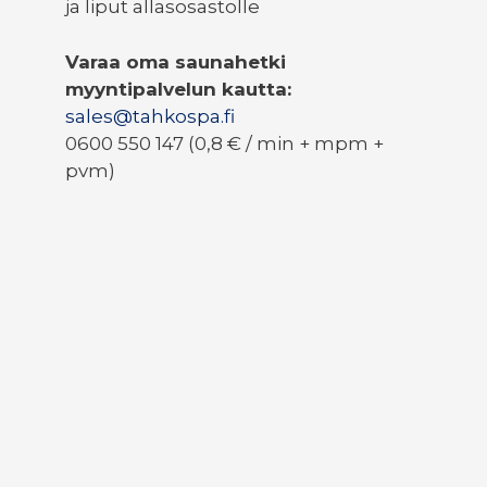
ja liput allasosastolle
Varaa oma saunahetki
myyntipalvelun kautta:
sales@tahkospa.fi
0600 550 147 (0,8 € / min + mpm +
pvm)