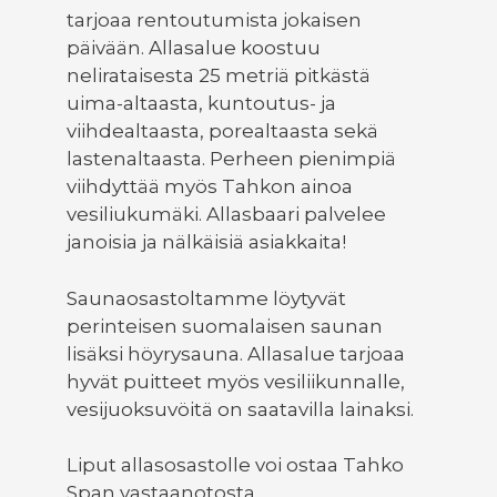
tarjoaa rentoutumista jokaisen
päivään. Allasalue koostuu
nelirataisesta 25 metriä pitkästä
uima-altaasta, kuntoutus- ja
viihdealtaasta, porealtaasta sekä
lastenaltaasta. Perheen pienimpiä
viihdyttää myös Tahkon ainoa
vesiliukumäki. Allasbaari palvelee
janoisia ja nälkäisiä asiakkaita!
Saunaosastoltamme löytyvät
perinteisen suomalaisen saunan
lisäksi höyrysauna. Allasalue tarjoaa
hyvät puitteet myös vesiliikunnalle,
vesijuoksuvöitä on saatavilla lainaksi.
Liput allasosastolle voi ostaa Tahko
Span vastaanotosta.