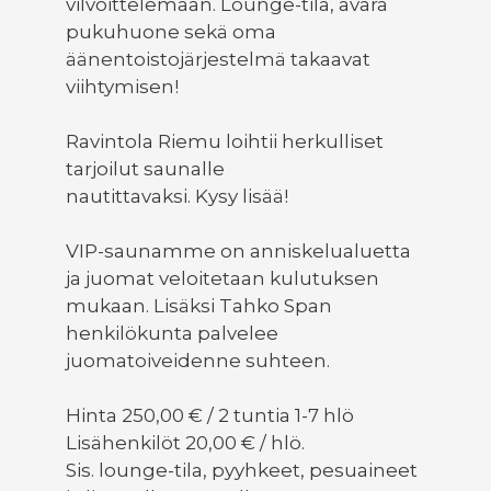
vilvoittelemaan. Lounge-tila, avara
pukuhuone sekä oma
äänentoistojärjestelmä takaavat
viihtymisen!
Ravintola Riemu loihtii herkulliset
tarjoilut saunalle
nautittavaksi. Kysy lisää!
VIP-saunamme on anniskelualuetta
ja juomat veloitetaan kulutuksen
mukaan. Lisäksi Tahko Span
henkilökunta palvelee
juomatoiveidenne suhteen.
Hinta 250,00 € / 2 tuntia 1-7 hlö
Lisähenkilöt 20,00 € / hlö.
Sis. lounge-tila, pyyhkeet, pesuaineet