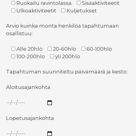
Ruokailu ravintolassa
Sisäaktiviteetit
Ulkoaktiviteetit
Kuljetukset
Arvio kuinka monta henkilöä tapahtumaan
osallistuu:
Alle 20hlö
20-60hlö
60-100hlö
100-200hlö
yli 200hlö
Tapahtuman suunniteltu päivämäärä ja kesto:
Aloitusajankohta
Lopetusajankohta