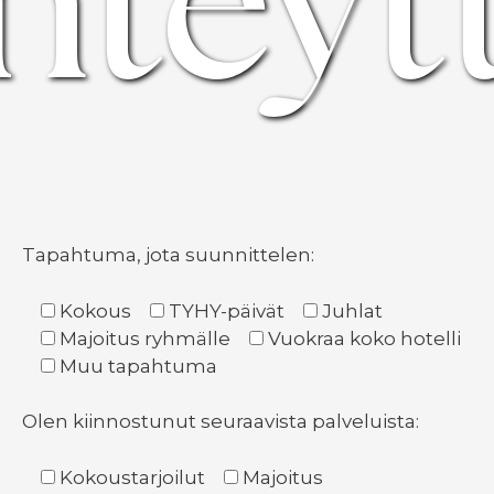
hteyt
Tapahtuma, jota suunnittelen:
Kokous
TYHY-päivät
Juhlat
Majoitus ryhmälle
Vuokraa koko hotelli
Muu tapahtuma
Olen kiinnostunut seuraavista palveluista:
Kokoustarjoilut
Majoitus