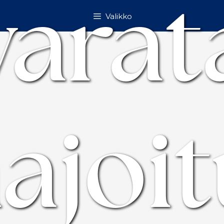
varat
Valikko
ajoit