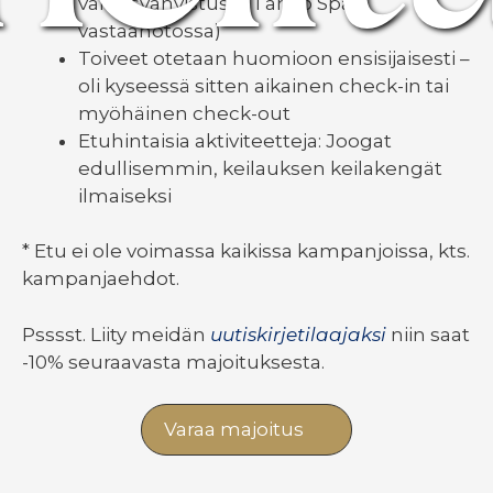
varausvahvistusta Tahko Span
vastaanotossa)
Toiveet otetaan huomioon ensisijaisesti –
oli kyseessä sitten aikainen check-in tai
myöhäinen check-out
Etuhintaisia aktiviteetteja: Joogat
edullisemmin, keilauksen keilakengät
ilmaiseksi
* Etu ei ole voimassa kaikissa kampanjoissa, kts.
kampanjaehdot.
Psssst. Liity meidän
uutiskirjetilaajaksi
niin saat
-10% seuraavasta majoituksesta.
Varaa majoitus