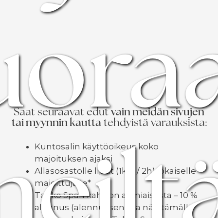
uora
Saat seuraavat edut
vain meidän sivujen
tai myynnin kautta
tehdyistä varauksista:
eilt
Kuntosalin käyttöoikeus koko
majoituksen ajaksi
Allasosastolle liput (1kpl / 2h) jokaiselle
majoittujalle*
Tahko Span kahvion aamiaisesta – 10 %
alennus (alennuksen saa näyttämällä