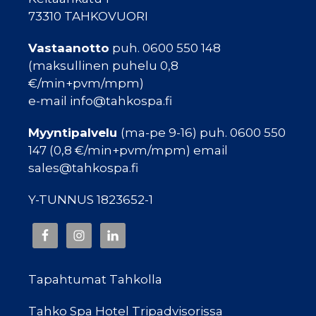
73310 TAHKOVUORI
Vastaanotto
puh. 0600 550 148
(maksullinen puhelu 0,8
€/min+pvm/mpm)
e-mail info@tahkospa.fi
Myyntipalvelu
(ma-pe 9-16) puh. 0600 550
147 (0,8 €/min+pvm/mpm) email
sales@tahkospa.fi
Y-TUNNUS 1823652-1
Tapahtumat Tahkolla
Tahko Spa Hotel Tripadvisorissa