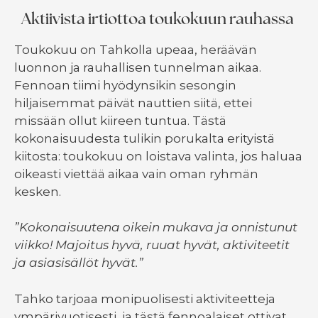
Aktiivista irtiottoa toukokuun rauhassa
Toukokuu on Tahkolla upeaa, heräävän
luonnon ja rauhallisen tunnelman aikaa.
Fennoan tiimi hyödynsikin sesongin
hiljaisemmat päivät nauttien siitä, ettei
missään ollut kiireen tuntua. Tästä
kokonaisuudesta tulikin porukalta erityistä
kiitosta: toukokuu on loistava valinta, jos haluaa
oikeasti viettää aikaa vain oman ryhmän
kesken.
”Kokonaisuutena oikein mukava ja onnistunut
viikko! Majoitus hyvä, ruuat hyvät, aktiviteetit
ja asiasisällöt hyvät.”
Tahko tarjoaa monipuolisesti aktiviteetteja
ympärivuotisesti, ja tästä fennoalaiset ottivat