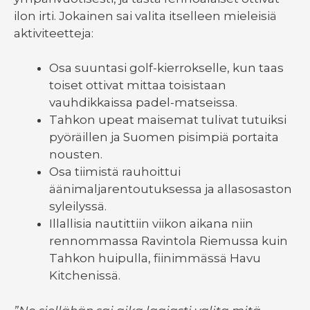
ilon irti. Jokainen sai valita itselleen mieleisiä
aktiviteetteja:
Osa suuntasi golf-kierrokselle, kun taas
toiset ottivat mittaa toisistaan
vauhdikkaissa padel-matseissa.
Tahkon upeat maisemat tulivat tutuiksi
pyöräillen ja Suomen pisimpiä portaita
nousten.
Osa tiimistä rauhoittui
äänimaljarentoutuksessa ja allasosaston
syleilyssä.
Illallisia nautittiin viikon aikana niin
rennommassa Ravintola Riemussa kuin
Tahkon huipulla, fiinimmässä Havu
Kitchenissä.