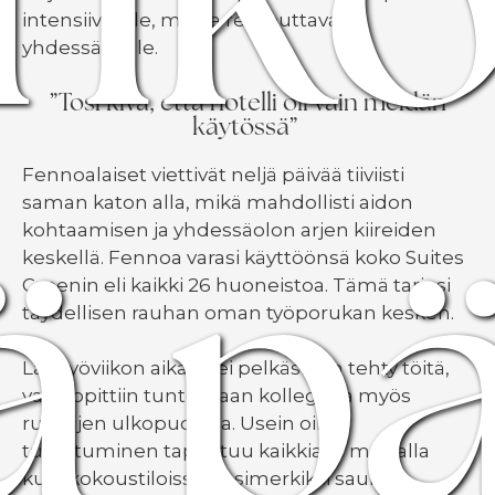
intensiiviselle, mutta rentouttavalle
yhdessäololle.
”Tosi kiva, että hotelli oli vain meidän
käytössä”
Fennoalaiset viettivät neljä päivää tiiviisti
ä p
saman katon alla, mikä mahdollisti aidon
kohtaamisen ja yhdessäolon arjen kiireiden
keskellä. Fennoa varasi käyttöönsä koko Suites
Greenin eli kaikki 26 huoneistoa. Tämä tarjosi
täydellisen rauhan oman työporukan kesken.
Lähityöviikon aikana ei pelkästään tehty töitä,
vaan opittiin tuntemaan kollegoita myös
ruutujen ulkopuolella. Usein oikea
tutustuminen tapahtuu kaikkialla muualla
kuin kokoustiloissa – esimerkiksi saunan