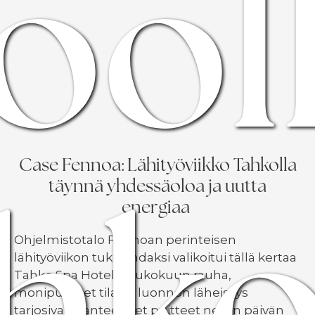
ool
Case Fennoa: Lähityöviikko Tahkolla
hko
täynnä yhdessäoloa ja uutta
energiaa
Ohjelmistotalo Fennoan perinteisen
lähityöviikon tukikohdaksi valikoitui tällä kertaa
Tahko Spa Hotel. Toukokuun rauha,
monipuoliset tilat ja luonnon läheisyys
tarjosivat ihanteelliset puitteet neljän päivän