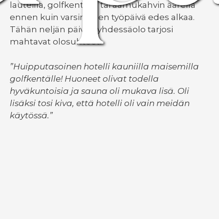
lauteilla, golfkentällä tai aamukahvin äärellä
ennen kuin varsinainen työpäivä edes alkaa.
Tähän neljän päivän yhdessäolo tarjosi
mahtavat olosuhteet.
”Huipputasoinen hotelli kauniilla maisemilla
golfkentälle! Huoneet olivat todella
hyväkuntoisia ja sauna oli mukava lisä. Oli
lisäksi tosi kiva, että hotelli oli vain meidän
käytössä.”