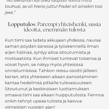
”No siellähän sai aika laajasti valita mitä
touhusi, se oli hieno juttu! Padel oli ainakin tosi
jees.”
Lopputulos
: Parempi yhteishenki, uusia
ideoita, enemmän tulosta
Kun tiimi saa ladata akkujaan yhdessä, nauraa
saman pöydän ääressä ja työskennellä ilman
arjen hälinää, syntyy aitoa sitoutumista ja
motivaatiota. Kun ihmiset tuntevat toisensa ja
voivat hyvin, se näkyy myös yhteisissä
onnistumisissa. Tahkon reissu osoitti jälleen
kerran, että yhteiseen aikaan panostaminen
kantaa hedelmää pitkälle tulevaisuuteen.
Sitoutunut ja keskinäisen luottamuksen
omaava tiimi saa aikaan huipputulosta. Fennoa
onkin tehnyt upeaa tulosta ja kasvua
viimeisten vuosien ajan!