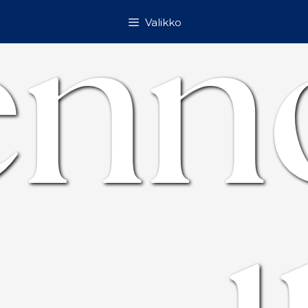
enn
Valikko