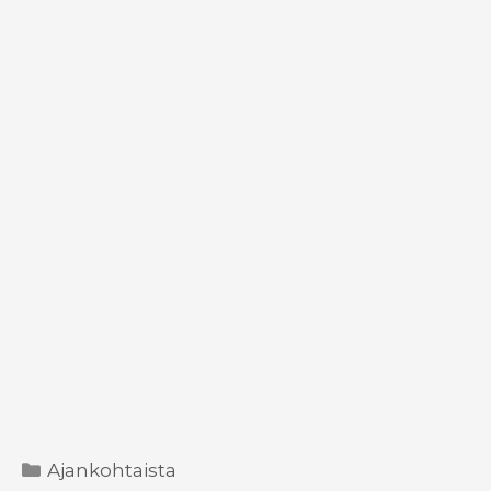
Kategoriat
Ajankohtaista