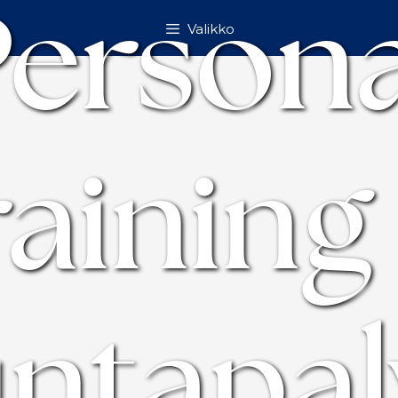
Persona
Valikko
raining
untapal