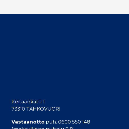
Keitaankatu 1
73310 TAHKOVUORI
Vastaanotto
puh. 0600 550 148
(maksullinen puhelu 0,8