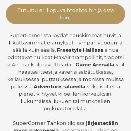
Tutustu eri lippuvaihtoehtoihin ja osta
liput
SuperCornerista löydät hauskimmat huvit ja
liikuttavimmat elämykset – ympäri vuoden ja
säällä kuin säällä.
Freestyle Hallissa
sinua
odottavat huikeat MaxAir-trampoliinit, trapetsi
ja Air Track -ilmavolttiradat.
Game Arenalla
voit
haastaa itsesi ja kaverisi säbätutkassa,
keilauksessa, puttauksessa ja monissa muissa
peleissä.
Adventure -alueella
sekä isot että
pienet viihtyvät kiipeillen korkeuksiin,
liukumäissä liukuen tai mutkitellen
polkuautoradalla.
SuperCorner Tahkon tiloissa
järjestetään
myös pakopelejä.
Escape Park Tahko on