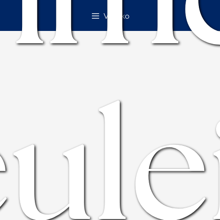
Valikko
ule