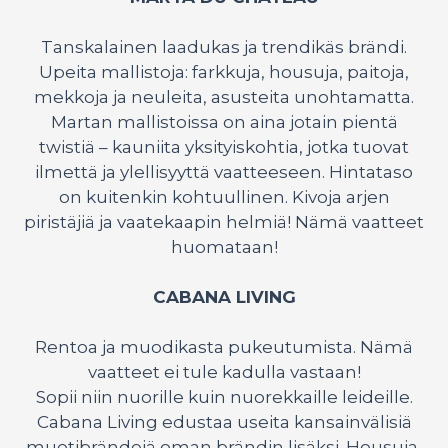
Tanskalainen laadukas ja trendikäs brändi.
Upeita mallistoja: farkkuja, housuja, paitoja,
mekkoja ja neuleita, asusteita unohtamatta.
Martan mallistoissa on aina jotain pientä
twistiä – kauniita yksityiskohtia, jotka tuovat
ilmettä ja ylellisyyttä vaatteeseen. Hintataso
on kuitenkin kohtuullinen. Kivoja arjen
piristäjiä ja vaatekaapin helmiä! Nämä vaatteet
huomataan!
CABANA LIVING
Rentoa ja muodikasta pukeutumista. Nämä
vaatteet ei tule kadulla vastaan!
Sopii niin nuorille kuin nuorekkaille leideille.
Cabana Living edustaa useita kansainvälisiä
muotibrändejä oman brändin lisäksi. Housuja,