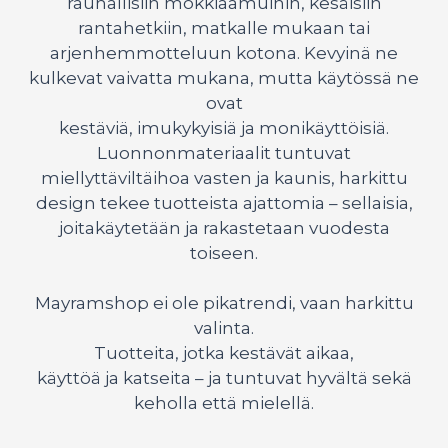
rauhallisiin mökkiaamuihin, kesäisiin
rantahetkiin, matkalle mukaan tai
arjenhemmotteluun kotona. Kevyinä ne
kulkevat vaivatta mukana, mutta käytössä ne
ovat
kestäviä, imukykyisiä ja monikäyttöisiä.
Luonnonmateriaalit tuntuvat
miellyttäviltäihoa vasten ja kaunis, harkittu
design tekee tuotteista ajattomia – sellaisia,
joitakäytetään ja rakastetaan vuodesta
toiseen.
Mayramshop ei ole pikatrendi, vaan harkittu
valinta.
Tuotteita, jotka kestävät aikaa,
käyttöä ja katseita – ja tuntuvat hyvältä sekä
keholla että mielellä.