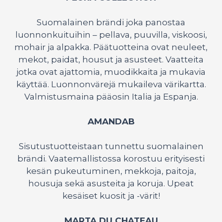
Suomalainen brändi joka panostaa
luonnonkuituihin – pellava, puuvilla, viskoosi,
mohair ja alpakka. Päätuotteina ovat neuleet,
mekot, paidat, housut ja asusteet. Vaatteita
jotka ovat ajattomia, muodikkaita ja mukavia
käyttää. Luonnonvärejä mukaileva värikartta.
Valmistusmaina pääosin Italia ja Espanja.
AMANDAB
Sisutustuotteistaan tunnettu suomalainen
brändi. Vaatemallistossa korostuu erityisesti
kesän pukeutuminen, mekkoja, paitoja,
housuja sekä asusteita ja koruja. Upeat
kesäiset kuosit ja -värit!
MARTA DU CHATEAU