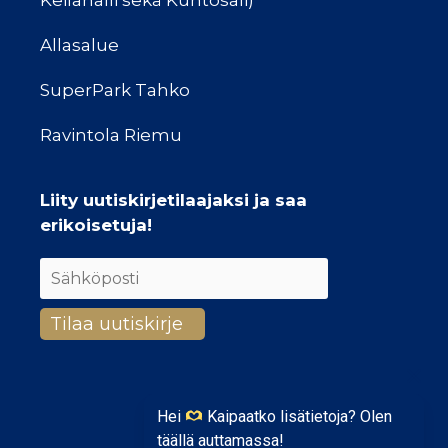
Keilahalli sekä Kuntosali)
Allasalue
SuperPark Tahko
Ravintola Riemu
Liity uutiskirjetilaajaksi ja saa
erikoisetuja!
Hei
Kaipaatko lisätietoja? Olen
täällä auttamassa!