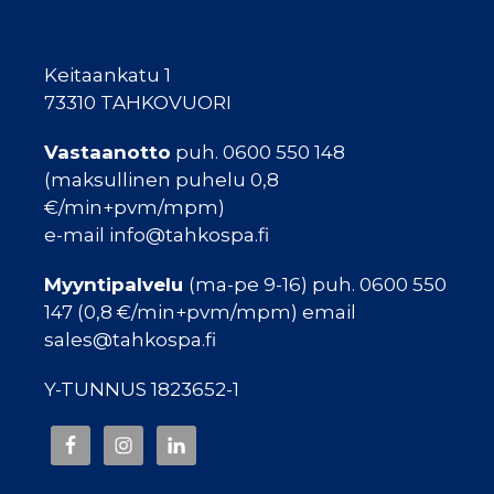
Keitaankatu 1
73310 TAHKOVUORI
Vastaanotto
puh. 0600 550 148
(maksullinen puhelu 0,8
€/min+pvm/mpm)
e-mail info@tahkospa.fi
Myyntipalvelu
(ma-pe 9-16) puh. 0600 550
147 (0,8 €/min+pvm/mpm) email
sales@tahkospa.fi
Y-TUNNUS 1823652-1