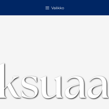
Valikko
ksua