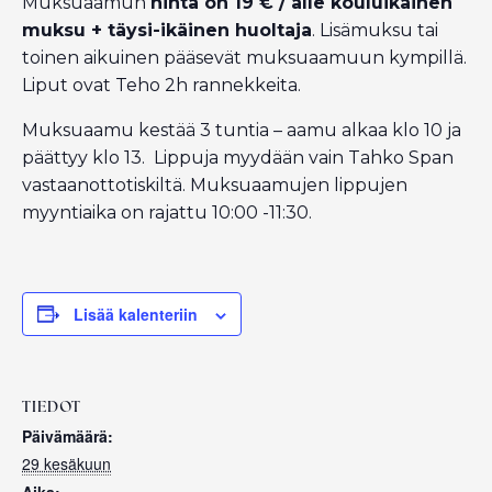
Muksuaamun
hinta on 19 € / alle kouluikäinen
muksu + täysi-ikäinen huoltaja
. Lisämuksu tai
toinen aikuinen pääsevät muksuaamuun kympillä.
Liput ovat Teho 2h rannekkeita.
Muksuaamu kestää 3 tuntia – aamu alkaa klo 10 ja
päättyy klo 13. Lippuja myydään vain Tahko Span
vastaanottotiskiltä. Muksuaamujen lippujen
myyntiaika on rajattu 10:00 -11:30.
Lisää kalenteriin
TIEDOT
Päivämäärä:
29 kesäkuun
Aika: