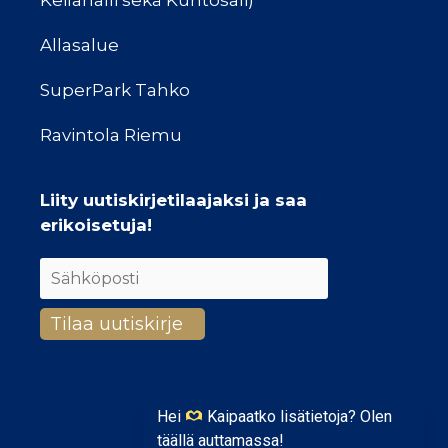
Keilahalli sekä Kuntosali)
Allasalue
SuperPark Tahko
Ravintola Riemu
Liity uutiskirjetilaajaksi ja saa
erikoisetuja!
Hei
Kaipaatko lisätietoja? Olen
täällä auttamassa!