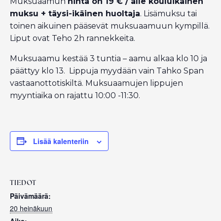
Muksuaamun
hinta on 19 € / alle kouluikäinen
muksu + täysi-ikäinen huoltaja
. Lisämuksu tai
toinen aikuinen pääsevät muksuaamuun kympillä.
Liput ovat Teho 2h rannekkeita.
Muksuaamu kestää 3 tuntia – aamu alkaa klo 10 ja
päättyy klo 13. Lippuja myydään vain Tahko Span
vastaanottotiskiltä. Muksuaamujen lippujen
myyntiaika on rajattu 10:00 -11:30.
Lisää kalenteriin
TIEDOT
Päivämäärä:
20 heinäkuun
Aika: