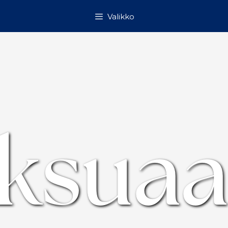
Valikko
ksua