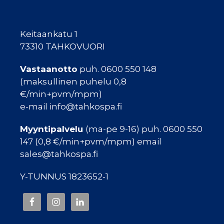
Keitaankatu 1
73310 TAHKOVUORI
Vastaanotto
puh. 0600 550 148
(maksullinen puhelu 0,8
€/min+pvm/mpm)
e-mail info@tahkospa.fi
Myyntipalvelu
(ma-pe 9-16) puh. 0600 550
147 (0,8 €/min+pvm/mpm) email
sales@tahkospa.fi
Y-TUNNUS 1823652-1