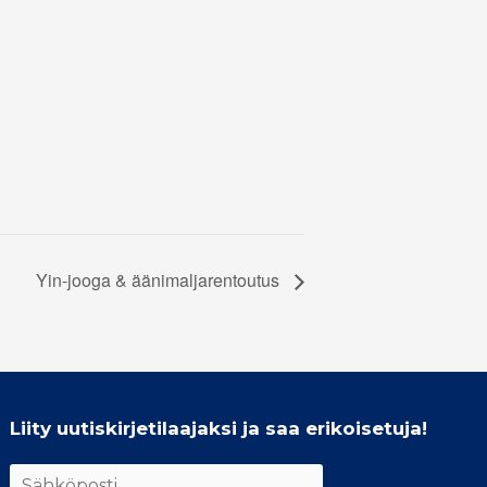
Yin-jooga & äänimaljarentoutus
Liity uutiskirjetilaajaksi ja saa erikoisetuja!