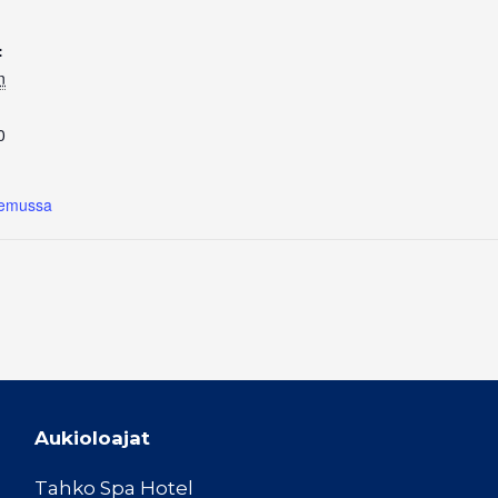
:
n
0
iemussa
Aukioloajat
Tahko Spa Hotel