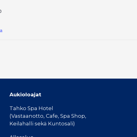
0
na
Aukioloajat
Tahko Spa Hotel
(Vastaanotto, Cafe, Spa Shop,
Keilahalli sekä Kuntosali)