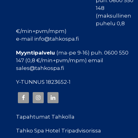
puh. 0600 550
148
(maksullinen
puhelu 0,8
€/min+pvm/mpm)
e-mail info@tahkospa.fi
Myyntipalvelu
(ma-pe 9-16) puh. 0600 550
147 (0,8 €/min+pvm/mpm) email
sales@tahkospa.fi
Y-TUNNUS 1823652-1
Tapahtumat Tahkolla
Tahko Spa Hotel Tripadvisorissa