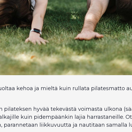
ltaa kehoa ja mieltä kuin rullata pilatesmatto au
pilateksen hyvää tekevästä voimasta ulkona (sää
alkajille kuin pidempäänkin lajia harrastaneille. Ote
, parannetaan liikkuvuutta ja nautitaan samalla 