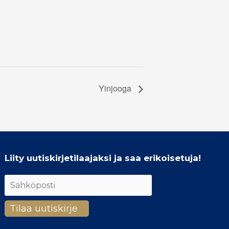
Yinjooga
Liity uutiskirjetilaajaksi ja saa erikoisetuja!