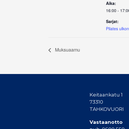
Aika:
16:00 - 17:0
Sarjat:
Pilates ulko
Muksuaamu
Keitaankatu 1
73310
TAHKOVUORI
Vastaanotto