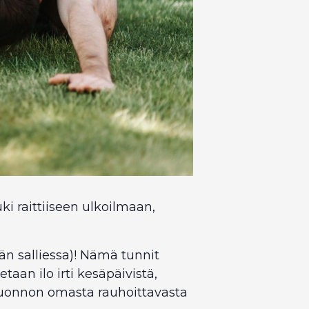
ki raittiiseen ulkoilmaan,
n salliessa)! Nämä tunnit
taan ilo irti kesäpäivistä,
luonnon omasta rauhoittavasta