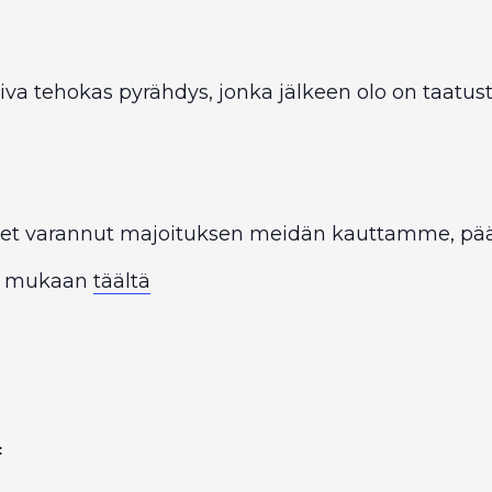
iva tehokas pyrähdys, jonka jälkeen olo on taatusti
let varannut majoituksen meidän kauttamme, p
u mukaan
täältä
: