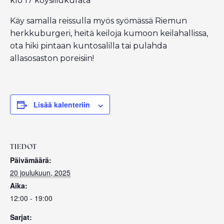
klo 17 köysiliukurata
Käy samalla reissulla myös syömässä Riemun
herkkuburgeri, heitä keiloja kumoon keilahallissa,
ota hiki pintaan kuntosalilla tai pulahda
allasosaston poreisiin!
Lisää kalenteriin
TIEDOT
Päivämäärä:
20 joulukuun, 2025
Aika:
12:00 - 19:00
Sarjat: