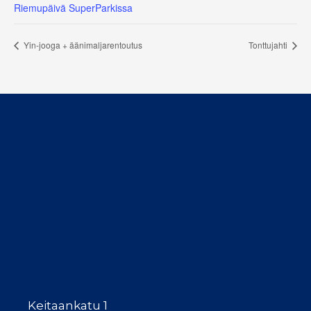
Riemupäivä SuperParkissa
Yin-jooga + äänimaljarentoutus
Tonttujahti
Keitaankatu 1