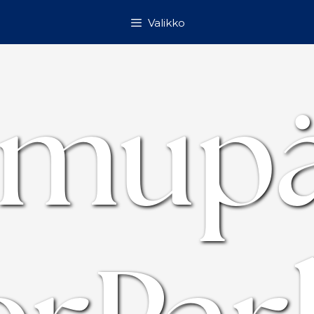
Valikko
emupä