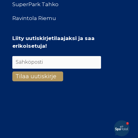
SuperPark Tahko
Ravintola Riemu
Liity uutiskirjetilaajaksi ja saa
erikoisetuja!
Hei
Kaipaatko lisätietoja? Olen
täällä auttamassa!