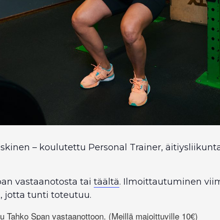
inen – koulutettu Personal Trainer, äitiysliikun
an vastaanotosta tai
täältä
. Ilmoittautuminen viim.
, jotta tunti toteutuu.
 Tahko Span vastaanottoon. (Meillä majoittuville 10€)