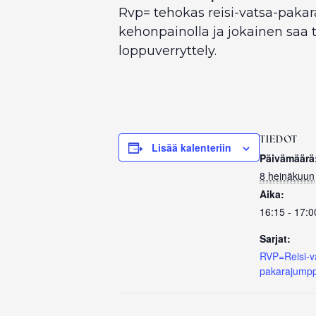
Rvp= tehokas reisi-vatsa-pakar
kehonpainolla ja jokainen saa 
loppuverryttely.
TIEDOT
Lisää kalenteriin
Päivämäärä
8 heinäkuun
Aika:
16:15 - 17:0
Sarjat:
RVP=Reisi-v
pakarajump