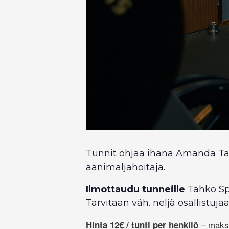
Tunnit ohjaa ihana Amanda Task
äänimaljahoitaja.
Ilmottaudu tunneille
Tahko Sp
Tarvitaan väh. neljä osallistujaa
– maksu
Hinta 12€ / tunti per henkilö