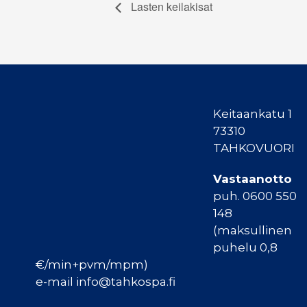
Lasten keilakisat
Keitaankatu 1
73310
TAHKOVUORI
Vastaanotto
puh. 0600 550
148
(maksullinen
puhelu 0,8
€/min+pvm/mpm)
e-mail info@tahkospa.fi