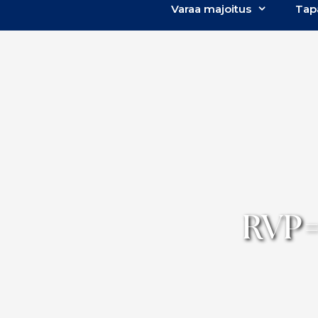
Varaa majoitus
Tap
RVP=