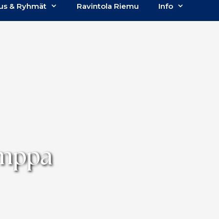
us & Ryhmät
Ravintola Riemu
Info
umppa