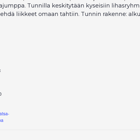
ajumppa. Tunnilla keskitytään kyseisiin lihasryhm
tehdä liikkeet omaan tahtiin. Tunnin rakenne: alk
:
0
atsa-
pa