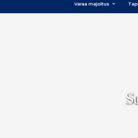
Varaa majoitus
Tap
S