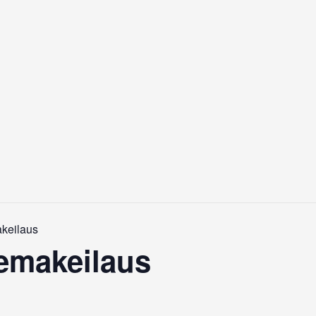
keilaus
emakeilaus