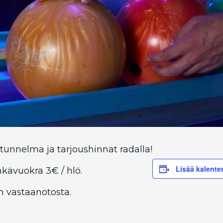
tunnelma ja tarjoushinnat radalla!
Lisää kalenter
nkävuokra 3€ / hlö.
n vastaanotosta.