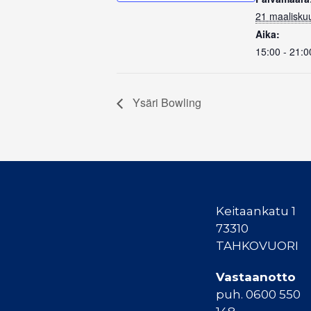
21 maalisku
Aika:
15:00 - 21:0
Ysäri Bowling
Keitaankatu 1
73310
TAHKOVUORI
Vastaanotto
puh. 0600 550