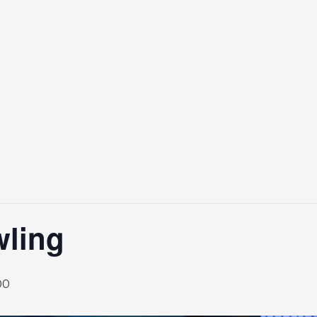
ling
00