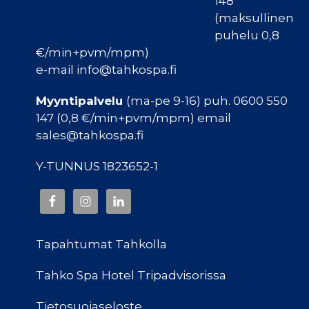
148
(maksullinen
puhelu 0,8
€/min+pvm/mpm)
e-mail info@tahkospa.fi
Myyntipalvelu
(ma-pe 9-16) puh. 0600 550
147 (0,8 €/min+pvm/mpm) email
sales@tahkospa.fi
Y-TUNNUS 1823652-1
Tapahtumat Tahkolla
Tahko Spa Hotel Tripadvisorissa
Tietosuojaseloste