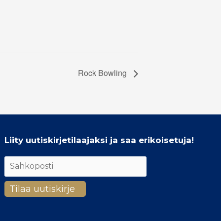
Rock Bowling
Liity uutiskirjetilaajaksi ja saa erikoisetuja!