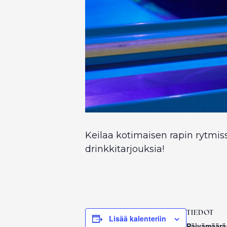
Keilaa kotimaisen rapin rytmissä
drinkkitarjouksia!
TIEDOT
Lisää kalenteriin
Päivämäärä