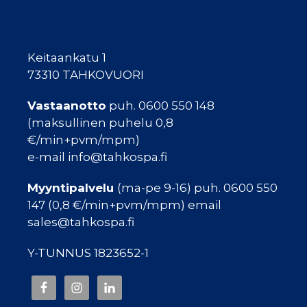
Keitaankatu 1
73310 TAHKOVUORI
Vastaanotto
puh. 0600 550 148
(maksullinen puhelu 0,8
€/min+pvm/mpm)
e-mail info@tahkospa.fi
Myyntipalvelu
(ma-pe 9-16) puh. 0600 550
147 (0,8 €/min+pvm/mpm) email
sales@tahkospa.fi
Y-TUNNUS 1823652-1