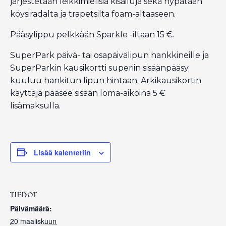
järjestetään leikkimielisiä kisailuja sekä hypätään
köysiradalta ja trapetsilta foam-altaaseen.
Pääsylippu pelkkään Sparkle -iltaan 15 €.
SuperPark päivä- tai osapäivälipun hankkineille ja
SuperParkin kausikortti superiin sisäänpääsy
kuuluu hankitun lipun hintaan. Arkikausikortin
käyttäjä pääsee sisään loma-aikoina 5 €
lisämaksulla.
Lisää kalenteriin
TIEDOT
Päivämäärä:
20 maaliskuun