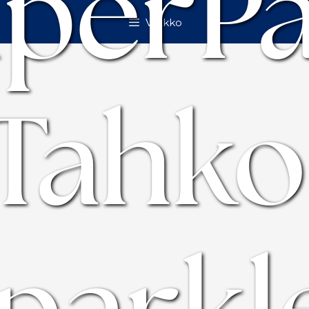
perP
Valikko
Tahko
parkl