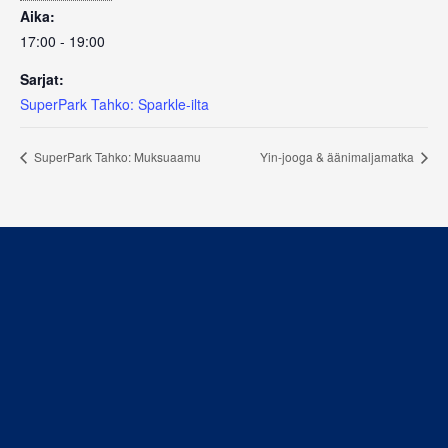
Aika:
17:00 - 19:00
Sarjat:
SuperPark Tahko: Sparkle-ilta
SuperPark Tahko: Muksuaamu
Yin-jooga & äänimaljamatka