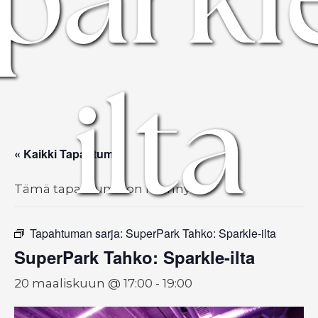
ilta
« Kaikki Tapahtumat
Tämä tapahtuma on mennyt.
Tapahtuman sarja:
SuperPark Tahko: Sparkle-ilta
SuperPark Tahko: Sparkle-ilta
20 maaliskuun @ 17:00
-
19:00