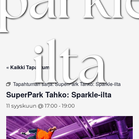
ilta
« Kaikki Tapahtumat
Tapahtuman sarja:
SuperPark Tahko: Sparkle-ilta
SuperPark Tahko: Sparkle-ilta
11 syyskuun @ 17:00
-
19:00