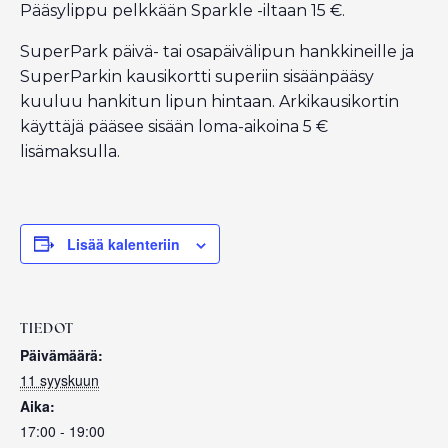
Pääsylippu pelkkään Sparkle -iltaan 15 €.
SuperPark päivä- tai osapäivälipun hankkineille ja
SuperParkin kausikortti superiin sisäänpääsy
kuuluu hankitun lipun hintaan. Arkikausikortin
käyttäjä pääsee sisään loma-aikoina 5 €
lisämaksulla.
Lisää kalenteriin
TIEDOT
Päivämäärä:
11 syyskuun
Aika:
17:00 - 19:00