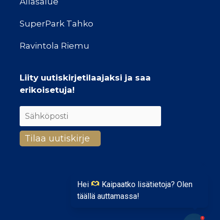
Allasalue
SuperPark Tahko
Ravintola Riemu
Liity uutiskirjetilaajaksi ja saa
erikoisetuja!
Hei
Kaipaatko lisätietoja? Olen
täällä auttamassa!