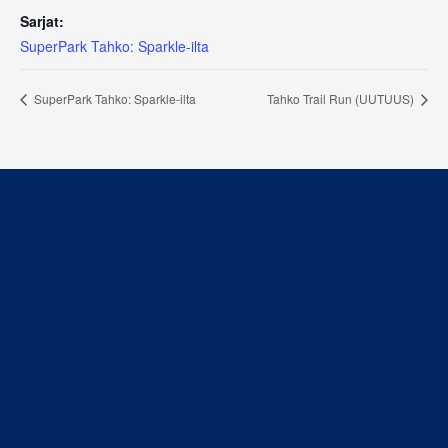
Sarjat:
SuperPark Tahko: Sparkle-ilta
SuperPark Tahko: Sparkle-ilta
Tahko Trail Run (UUTUUS)