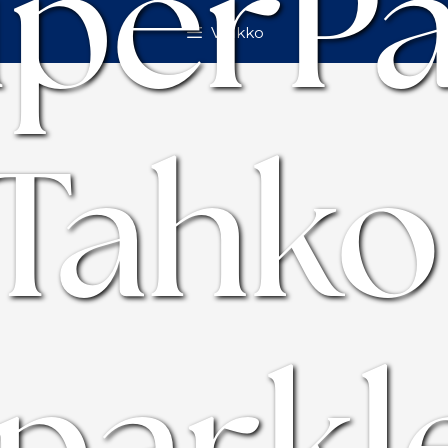
perP
Valikko
Tahko
parkl