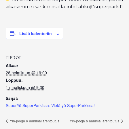
aikaisemmin sähköpostilla: info.tahko@superpark.fi
Lisää kalenteriin
TIEDOT
Alkaa:
28 helmikuun @ 19:00
Loppuu:
1 maaliskuun @ 9:30
Sarjat:
SuperYö SuperParkissa: Vietä yö SuperParkissa!
Yin-jooga & äänimaljarentoutus
Yin-jooga & äänimaljarentoutus