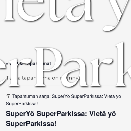
ietä 
rPark
« Kaikki Tapahtumat
Tämä tapahtuma on mennyt.
Tapahtuman sarja:
SuperYö SuperParkissa: Vietä yö
SuperParkissa!
SuperYö SuperParkissa: Vietä yö
SuperParkissa!