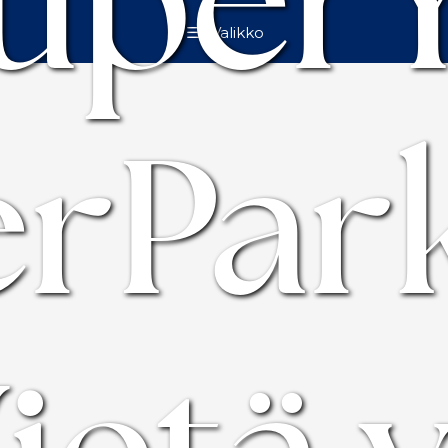
uper
Valikko
rPark