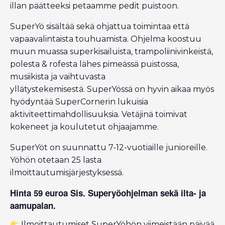
illan päätteeksi petaamme pedit puistoon.
SuperYö sisältää sekä ohjattua toimintaa että
vapaavalintaista touhuamista. Ohjelma koostuu
muun muassa superkisailuista, trampoliinivinkeistä,
polesta & rofesta lähes pimeässä puistossa,
musiikista ja vaihtuvasta
yllätystekemisestä. SuperYössä on hyvin aikaa myös
hyödyntää SuperCornerin lukuisia
aktiviteettimahdollisuuksia. Vetäjinä toimivat
kokeneet ja koulutetut ohjaajamme.
SuperYöt on suunnattu 7-12-vuotiaille junioreille.
Yöhön otetaan 25 lasta
ilmoittautumisjärjestyksessä.
Hinta 59 euroa Sis. Superyöohjelman sekä ilta- ja
aamupalan.
Ilmoittautumiset SuperYöhön viimeistään päivää