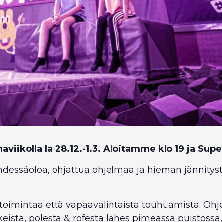
viikolla la 28.12.-1.3. Aloitamme klo 19 ja Supe
dessäoloa, ohjattua ohjelmaa ja hieman jännitystäk
a toimintaa että vapaavalintaista touhuamista. 
nkeistä, polesta & rofesta lähes pimeässä puistossa