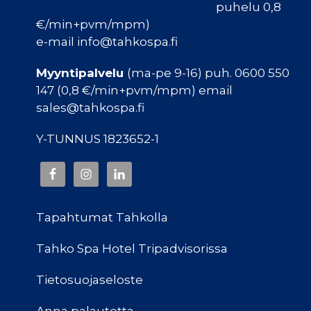
puhelu 0,8
€/min+pvm/mpm)
e-mail info@tahkospa.fi
Myyntipalvelu
(ma-pe 9-16) puh. 0600 550
147 (0,8 €/min+pvm/mpm) email
sales@tahkospa.fi
Y-TUNNUS 1823652-1
Tapahtumat Tahkolla
Tahko Spa Hotel Tripadvisorissa
Tietosuojaseloste
Anna palautetta