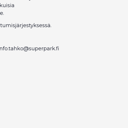
kuisia
e.
utumisjärjestyksessä.
nfo.tahko@superpark.fi