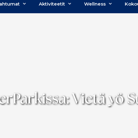
ahtumat
Aktiviteetit
Wellness
Koko
rParkissa: Vietä yö S