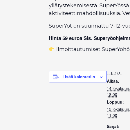
yllätystekemisestä. SuperYöss
aktiviteettimahdollisuuksia. V
SuperYöt on suunnattu 7-12-vuot
Hinta 59 euroa Sis. Superyöohjelma
Ilmoittautumiset SuperYöhön
TIEDOT
Lisää kalenteriin
Alkaa:
14 lokakuun
18:00
Loppuu:
15 lokakuun
11:00
Sarjat: