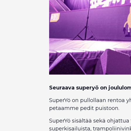
Seuraava superyö on joululoma
SuperYö on pullollaan rentoa yh
petaamme pedit puistoon.
SuperYö sisältää sekä ohjattu
superkisailuista, trampoliinivi