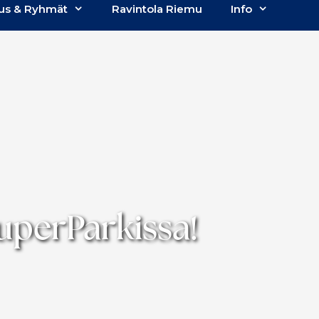
us & Ryhmät
Ravintola Riemu
Info
uperParkissa!