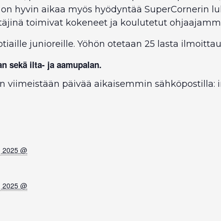
ä on hyvin aikaa myös hyödyntää SuperCornerin lu
etäjinä toimivat kokeneet ja koulutetut ohjaajamm
iaille junioreille. Yöhön otetaan 25 lasta ilmoitta
n sekä ilta- ja aamupalan.
 viimeistään päivää aikaisemmin sähköpostilla: i
, 2025 @
, 2025 @