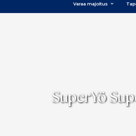
Varaa majoitus
Tap
SuperYö Supe