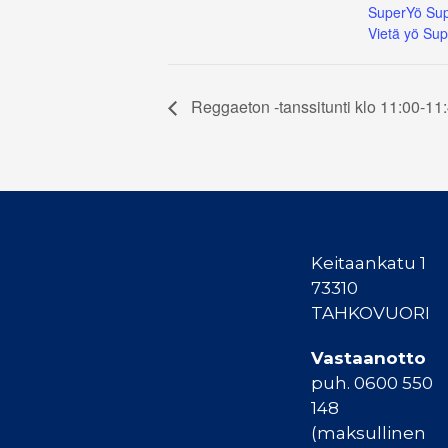
SuperYö Sup
Vietä yö Sup
Reggaeton -tanssitunti klo 11:00-11
Keitaankatu 1
73310
TAHKOVUORI
Vastaanotto
puh. 0600 550
148
(maksullinen