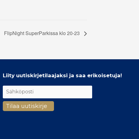
FlipNight SuperParkissa klo 20-23
Liity uutiskirjetilaajaksi ja saa erikoisetuja!