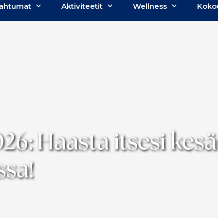
ahtumat
Aktiviteetit
Wellness
Koko
26: Haasta itsesi ke
ssa!