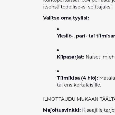
itsensä todelliseksi voittajaksi.
Valitse oma tyylisi:
Yksilö-, pari- tai tiimisar
Kilpasarjat:
Naiset, miehe
Tiimikisa (4 hlö):
Matalan
tai ensikertalaisille.
ILMOTTAUDU MUKAAN
TÄÄLT
Majoitusvinkki:
Kisaajille tarj