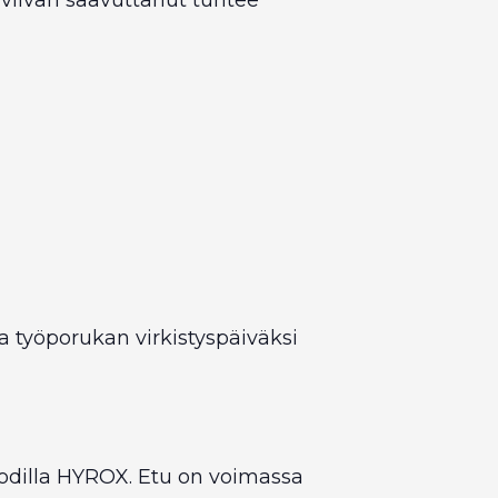
a työporukan virkistyspäiväksi
odilla HYROX. Etu on voimassa