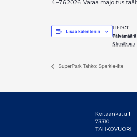
4.–7.6.2026. Varaa majoitus tääl
TIEDOT
Lisää kalenteriin
Päivämäärä
6 kesäkuun
SuperPark Tahko: Sparkle-ilta
Keitaankatu 1
73310
TAHKOVUORI