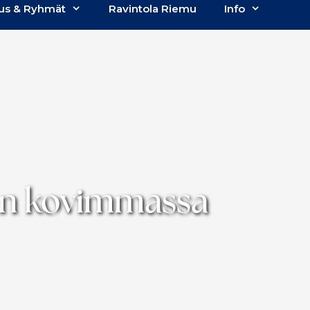
us & Ryhmät
Ravintola Riemu
Info
sän kovimmassa