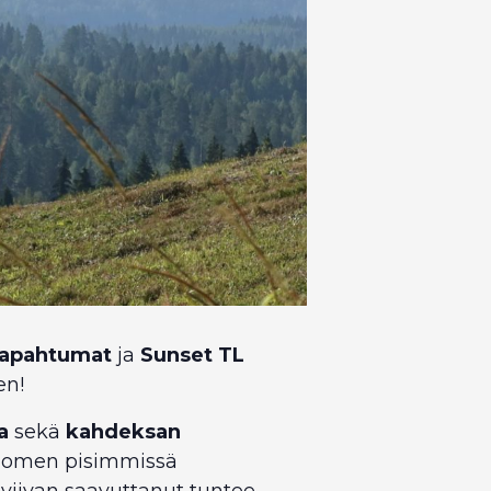
apahtumat
ja
Sunset TL
en!
a
sekä
kahdeksan
 Suomen pisimmissä
iviivan saavuttanut tuntee