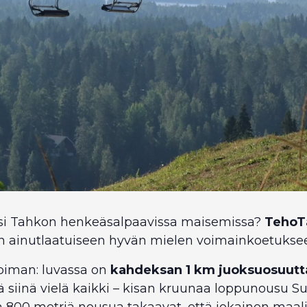
asi Tahkon henkeäsalpaavissa maisemissa?
TehoT
n ainutlaatuiseen hyvän mielen voimainkoetukse
voiman: luvassa on
kahdeksan 1 km juoksuosuutt
kä siinä vielä kaikki – kisan kruunaa loppunousu
ja 800 metriä nousua takaavat, että jokainen maal