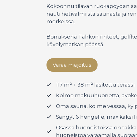
Kokoonnu tilavan ruokapöydän ääree
nauti hetivalmiista saunasta ja ren
merkeissä.
Bonuksena Tahkon rinteet, golfkent
kävelymatkan päässä.
Varaa majoitus
117 m² + 38 m² lasitettu terassi
Kolme makuuhuonetta, avokeit
Oma sauna, kolme vessaa, kylp
Sängyt 6 hengelle, max kaksi 
Osassa huoneistoissa on takka –
huoneistoa varaamalla suoraa