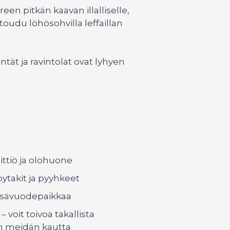
n pitkän kaavan illalliselle,
toudu löhösohvilla leffaillan
ät ja ravintolat ovat lyhyen
tiö ja olohuone
ytakit ja pyyhkeet
lisävuodepaikkaa
 voit toivoa takallista
n meidän kautta