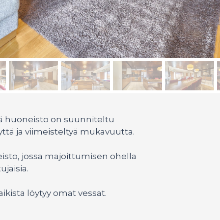
ä huoneisto on suunniteltu
syyttä ja viimeisteltyä mukavuutta.
sto, jossa majoittumisen ohella
ujaisia.
kista löytyy omat vessat.