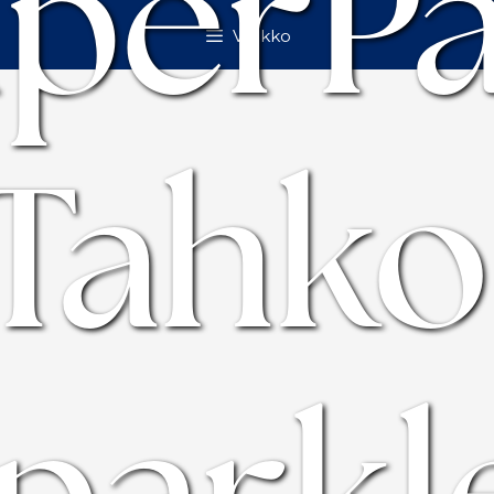
perP
Valikko
Tahko
parkl