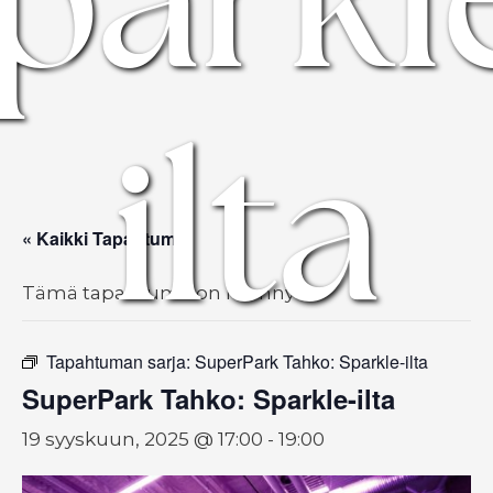
ilta
« Kaikki Tapahtumat
Tämä tapahtuma on mennyt.
Tapahtuman sarja:
SuperPark Tahko: Sparkle-ilta
SuperPark Tahko: Sparkle-ilta
19 syyskuun, 2025 @ 17:00
-
19:00