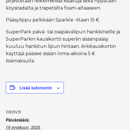
järjestetään leikkimielisiä kisailuja sekä hypätään
köysiradalta ja trapetsilta foam-altaaseen.
Pääsylippu pelkkään Sparkle -iltaan 15 €.
SuperPark päivä- tai osapäivälipun hankkineille ja
SuperParkin kausikortti superiin sisäänpääsy
kuuluu hankitun lipun hintaan. Arkikausikortin
käyttäjä pääsee sisään loma-aikoina 5 €
lisämaksulla.
Lisää kalenteriin
TIEDOT
Päivämäärä:
19 syyskuun, 2025