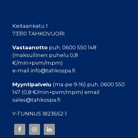
Keitaankatu 1
73310 TAHKOVUORI
Vastaanotto
puh. 0600 550 148
(maksullinen puhelu 0,8
€/min+pvm/mpm)
e-mail info@tahkospa.fi
Myyntipalvelu
(ma-pe 9-16) puh. 0600 550
147 (0,8 €/min+pvm/mpm) email
sales@tahkospa.fi
Y-TUNNUS 1823652-1