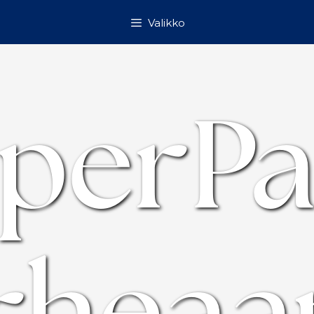
Valikko
perPa
rhea