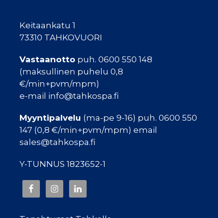
Keitaankatu 1
73310 TAHKOVUORI
Vastaanotto
puh. 0600 550 148
(maksullinen puhelu 0,8
€/min+pvm/mpm)
e-mail info@tahkospa.fi
Myyntipalvelu
(ma-pe 9-16) puh. 0600 550
147 (0,8 €/min+pvm/mpm) email
sales@tahkospa.fi
Y-TUNNUS 1823652-1