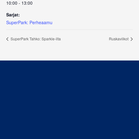
10:00 - 13:00
Sarjat:
SuperPark: Perheaamu
SuperPark Tahko: Sparkle-ilta
Ruskaviikot