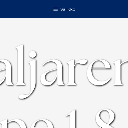
Valikko
ljare
pe 1.8