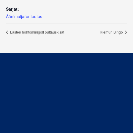
Sarjat:
Äänimaljarentoutus
Lasten hohtominigolf puttauskisat
Riemun Bingo