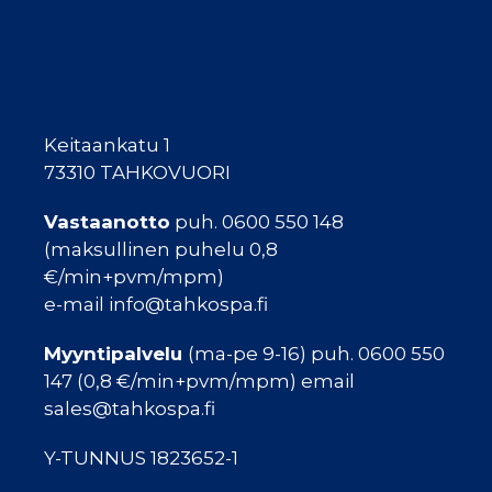
Keitaankatu 1
73310 TAHKOVUORI
Vastaanotto
puh. 0600 550 148
(maksullinen puhelu 0,8
€/min+pvm/mpm)
e-mail info@tahkospa.fi
Myyntipalvelu
(ma-pe 9-16) puh. 0600 550
147 (0,8 €/min+pvm/mpm) email
sales@tahkospa.fi
Y-TUNNUS 1823652-1