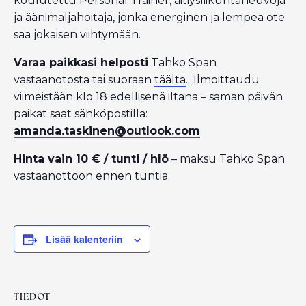
koulutettu Personal Trainer, äitiysliikuntaneuvoja
ja äänimaljahoitaja, jonka energinen ja lempeä ote
saa jokaisen viihtymään.
Varaa paikkasi helposti
Tahko Span
vastaanotosta tai suoraan
täältä
. Ilmoittaudu
viimeistään klo 18 edellisenä iltana – saman päivän
paikat saat sähköpostilla:
amanda.taskinen@outlook.com
.
Hinta vain 10 € / tunti / hlö
– maksu Tahko Span
vastaanottoon ennen tuntia.
Lisää kalenteriin
TIEDOT