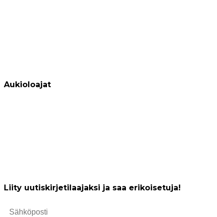
Anna palautetta
Osta lahjakortti Tahko Spahan
Tutustu Oiva-raporttiin
Varaus- ja peruutusehdot
Aukioloajat
Tahko Spa Hotel
(Vastaanotto, Cafe, Spa Shop,
Keilahalli sekä Kuntosali)
Allasalue
SuperPark Tahko
Ravintola Riemu
Liity uutiskirjetilaajaksi ja saa erikoisetuja!