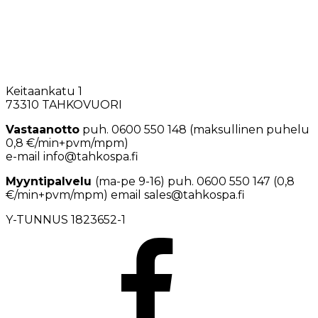
Keitaankatu 1
73310 TAHKOVUORI
Vastaanotto
puh. 0600 550 148 (maksullinen puhelu
0,8 €/min+pvm/mpm)
e-mail info@tahkospa.fi
Myyntipalvelu
(ma-pe 9-16) puh. 0600 550 147 (0,8
€/min+pvm/mpm) email sales@tahkospa.fi
Y-TUNNUS 1823652-1