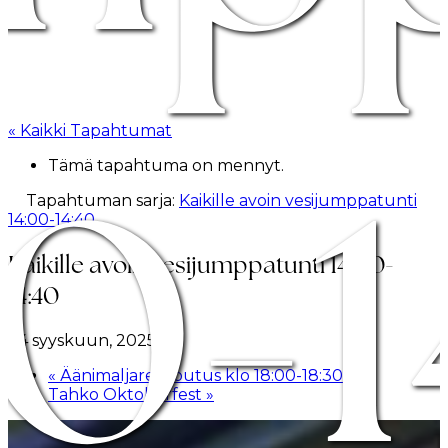
« Kaikki Tapahtumat
00-1
Tämä tapahtuma on mennyt.
Tapahtuman sarja:
Kaikille avoin vesijumppatunti
14:00-14:40
Kaikille avoin vesijumppatunti 14:00-
14:40
24 syyskuun, 2025
«
Äänimaljarentoutus klo 18:00-18:30
Tahko Oktoberfest
»