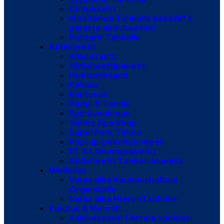
Golfpaketit
Mitä tehdä Tahkolla kesällä? 5
parasta aktiviteettia!
Polttarit Tahkolla
Aktiviteetit
Allasosasto
Aktiviteettipaketit
Hohtominigolf
Keilaus
Kuntosali
Padel & Tennis
Pyörävuokraus
Tahko Spa Shop
SuperPark Tahko
Pop-up-pakohuonepeli
PT & Liikuntapalvelut
Aktiviteetit Tahkon alueella
Wellness
Varaa aika Kauneushoitola
Organicalle
Varaa aika HieronTahkolle
Kokous & Ryhmät
Asiakascase: Fennoa vuokrasi