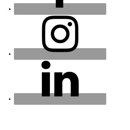
Tapahtumat Tahkolla
Tahko Spa Hotel Tripadvisorissa
Tietosuojaseloste