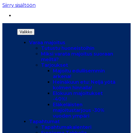
Siirry sisältöön
Valikko
Varaa majoitus
Tutustu huoneistoihin
Miksi varata majoitus suoraan
meiltä?
Tarjoukset
Majoitu edullisemmin
arkena!
Heinäkuun etu: Neljä yötä
kolmen hinnalla!
Elokuun majoitukset
-40%!
Eläkeläisten
majoitustarjous -30%
vuoden ympäri
Tapahtumat
Tapahtumakalenteri
Syysloma Tahkolla