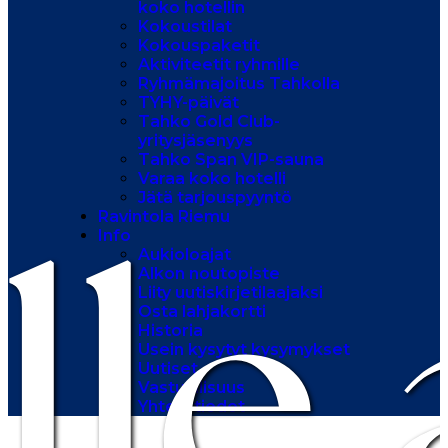
koko hotellin
Kokoustilat
Kokouspaketit
Aktiviteetit ryhmille
Ryhmämajoitus Tahkolla
TYHY-päivät
Tahko Gold Club-
yritysjäsenyys
Tahko Span VIP-sauna
Varaa koko hotelli
Jätä tarjouspyyntö
lle
Ravintola Riemu
Info
Aukioloajat
Alkon noutopiste
Liity uutiskirjetilaajaksi
Osta lahjakortti
Historia
Usein kysytyt kysymykset
Uutiset
Vastuullisuus
Yhteystiedot