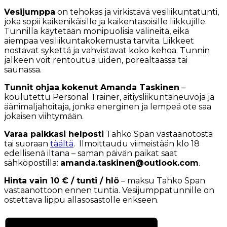
Vesijumppa
on tehokas ja virkistävä vesiliikuntatunti,
joka sopii kaikenikäisille ja kaikentasoisille liikkujille.
Tunnilla käytetään monipuolisia välineitä, eikä
aiempaa vesiliikuntakokemusta tarvita. Liikkeet
nostavat sykettä ja vahvistavat koko kehoa. Tunnin
jälkeen voit rentoutua uiden, porealtaassa tai
saunassa.
Tunnit ohjaa kokenut Amanda Taskinen
–
koulutettu Personal Trainer, äitiysliikuntaneuvoja ja
äänimaljahoitaja, jonka energinen ja lempeä ote saa
jokaisen viihtymään.
Varaa paikkasi helposti
Tahko Span vastaanotosta
tai suoraan
täältä
. Ilmoittaudu viimeistään klo 18
edellisenä iltana – saman päivän paikat saat
sähköpostilla:
amanda.taskinen@outlook.com
.
Hinta vain 10 € / tunti / hlö
– maksu Tahko Span
vastaanottoon ennen tuntia. Vesijumppatunnille on
ostettava lippu allasosastolle erikseen.