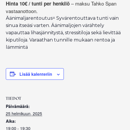
– maksu Tahko Span
Hinta 10€ / tunti per henkilö
vastaanottoon.
Äänimaljarentoutus= Syvärentouttava tunti vain
sinua itseäsi varten. Äänimaljojen värähtely
vapauttaa lihasjännitystä, stressitiloja sekä lievittää
kiputiloja. Varaathan tunnille mukaan rentoa ja
lämmintä
Lisää kalenteriin
TIEDOT
Päivämäärä:
25 helmikuun, 2025
Aika:
19:00 - 19:30