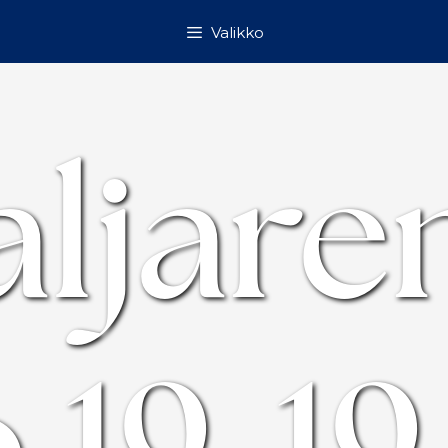
Valikko
ljare
o 19-19