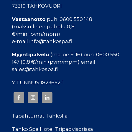
73310 TAHKOVUORI
Vastaanotto
puh. 0600 550 148
(maksullinen puhelu 0,8
€/min+pvm/mpm)
e-mail info@tahkospa.fi
Myyntipalvelu
(ma-pe 9-16) puh. 0600 550
147 (0,8 €/min+pvm/mpm) email
sales@tahkospa.fi
Y-TUNNUS 1823652-1
Tapahtumat Tahkolla
Tahko Spa Hotel Tripadvisorissa