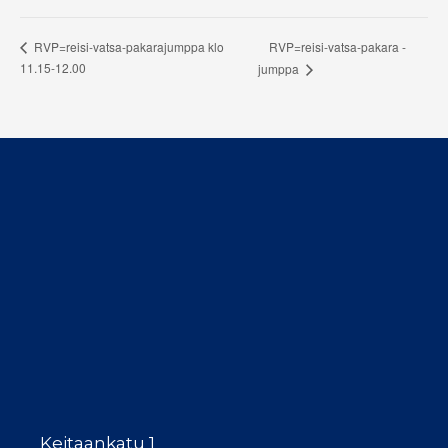
RVP=reisi-vatsa-pakara -
RVP=reisi-vatsa-pakarajumppa klo
11.15-12.00
jumppa
Keitaankatu 1