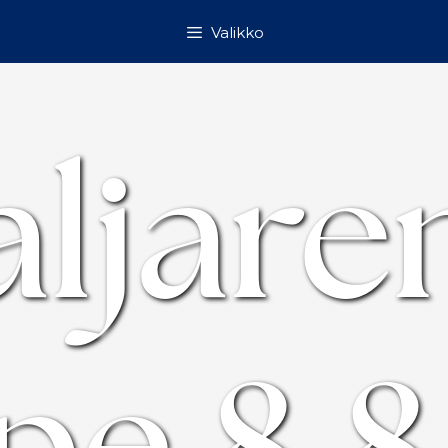
Valikko
ljare
pe 8.8