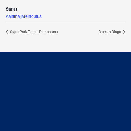
Sarjat:
Äänimaljarentoutus
SuperPark Tahko: Perheaamu
Riemun Bingo