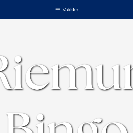
Valikko
Riemu
Bingo