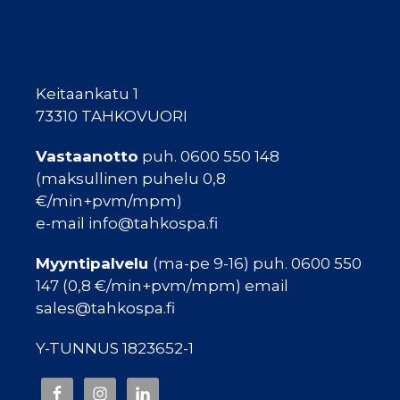
Keitaankatu 1
73310 TAHKOVUORI
Vastaanotto
puh. 0600 550 148
(maksullinen puhelu 0,8
€/min+pvm/mpm)
e-mail info@tahkospa.fi
Myyntipalvelu
(ma-pe 9-16) puh. 0600 550
147 (0,8 €/min+pvm/mpm) email
sales@tahkospa.fi
Y-TUNNUS 1823652-1