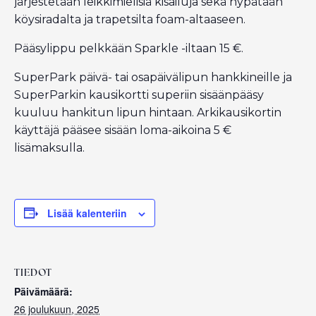
järjestetään leikkimielisiä kisailuja sekä hypätään
köysiradalta ja trapetsilta foam-altaaseen.
Pääsylippu pelkkään Sparkle -iltaan 15 €.
SuperPark päivä- tai osapäivälipun hankkineille ja
SuperParkin kausikortti superiin sisäänpääsy
kuuluu hankitun lipun hintaan. Arkikausikortin
käyttäjä pääsee sisään loma-aikoina 5 €
lisämaksulla.
Lisää kalenteriin
TIEDOT
Päivämäärä:
26 joulukuun, 2025