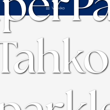
perP
Valikko
Tahko
parkl