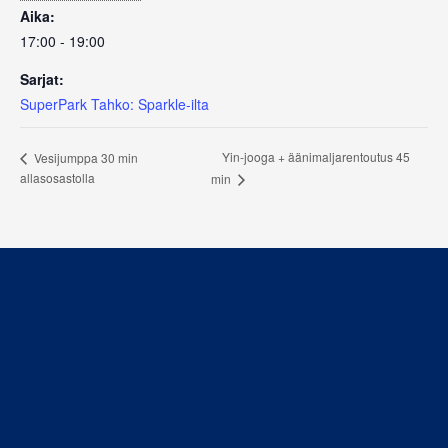
Aika:
17:00 - 19:00
Sarjat:
SuperPark Tahko: Sparkle-ilta
Yin-jooga + äänimaljarentoutus 45
Vesijumppa 30 min
allasosastolla
min