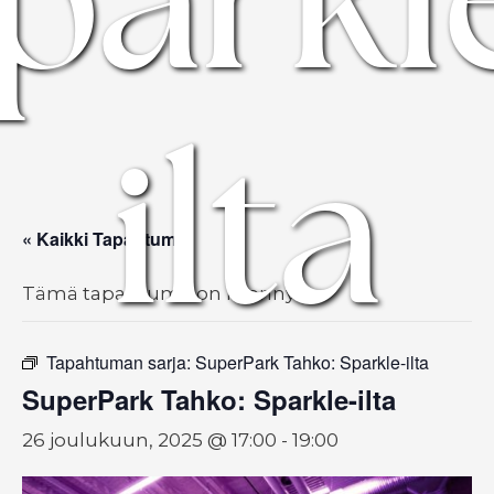
ilta
« Kaikki Tapahtumat
Tämä tapahtuma on mennyt.
Tapahtuman sarja:
SuperPark Tahko: Sparkle-ilta
SuperPark Tahko: Sparkle-ilta
26 joulukuun, 2025 @ 17:00
-
19:00