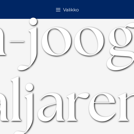
n-joog
Valikko
ljare