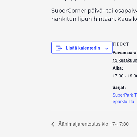
SuperCorner päivä- tai osapäiv
hankitun lipun hintaan. Kausiko
TIEDOT
Lisää kalenteriin
Päivämäärä
13 kesäkuun
Aika:
17:00 - 19:0
Sarjat:
SuperPark T
Sparkle-ilta
Äänimaljarentoutus klo 17-17:30