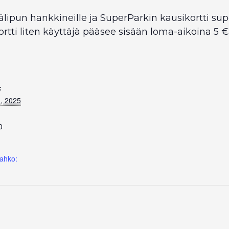
älipun hankkineille ja SuperParkin kausikortti su
rtti liten käyttäjä pääsee sisään loma-aikoina 5 €
:
, 2025
0
ahko: