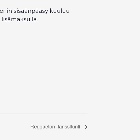
periin sisäänpääsy kuuluu
 lisämaksulla.
Reggaeton -tanssitunti