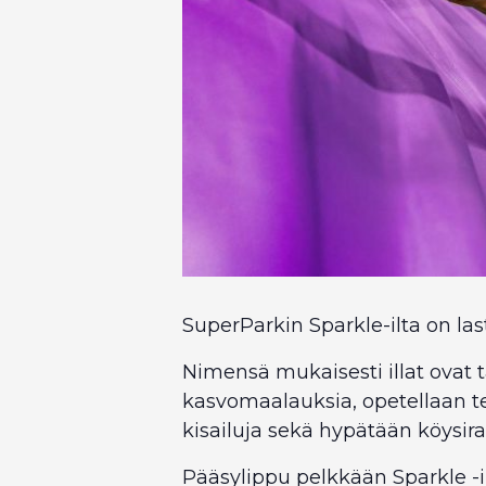
SuperParkin Sparkle-ilta on las
Nimensä mukaisesti illat ovat 
kasvomaalauksia, opetellaan te
kisailuja sekä hypätään köysira
Pääsylippu pelkkään Sparkle -i