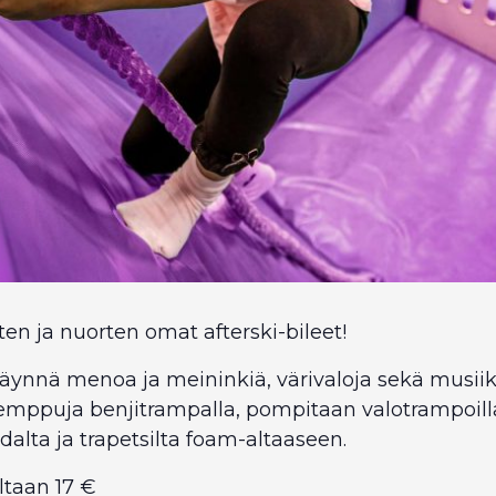
ten ja nuorten omat afterski-bileet!
täynnä menoa ja meininkiä, värivaloja sekä musiik
mppuja benjitrampalla, pompitaan valotrampoilla, 
dalta ja trapetsilta foam-altaaseen.
ltaan 17 €