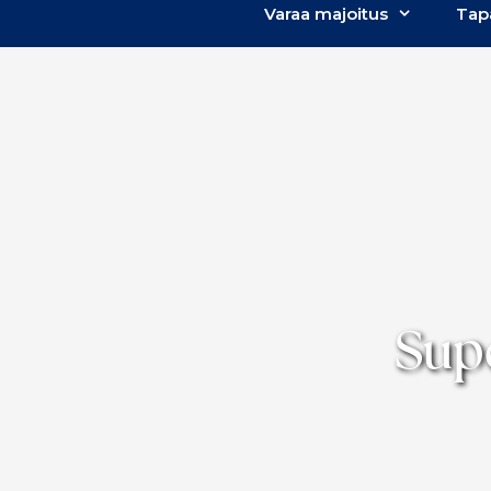
Varaa majoitus
Tap
Supe