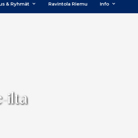
us & Ryhmät
Ravintola Riemu
Info
-ilta