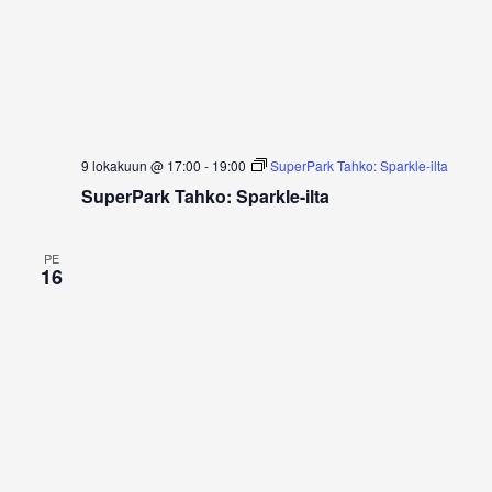
a
g
.
v
o
i
i
g
a
n
t
t
i
9 lokakuun @ 17:00
-
19:00
SuperPark Tahko: Sparkle-ilta
i
o
SuperPark Tahko: Sparkle-ilta
n
PE
16