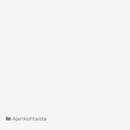
Kategoriat
Ajankohtaista