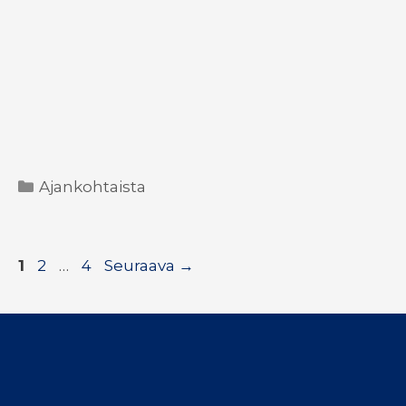
Kategoriat
Ajankohtaista
Sivu
Sivu
Sivu
1
2
…
4
Seuraava
→