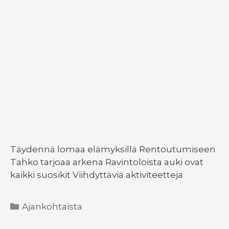
Täydennä lomaa elämyksillä Rentoutumiseen
Tahko tarjoaa arkena Ravintoloista auki ovat
kaikki suosikit Viihdyttäviä aktiviteetteja
Kategoriat
Ajankohtaista