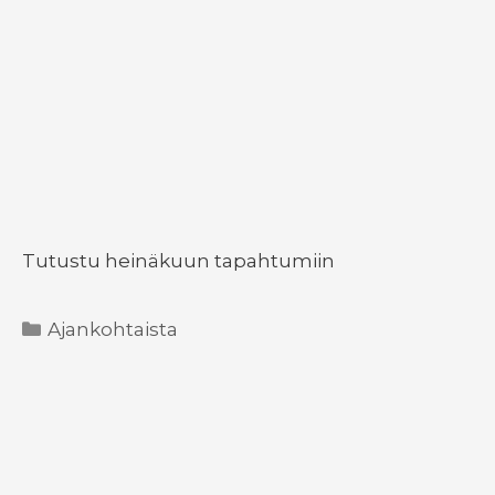
Tutustu heinäkuun tapahtumiin
Kategoriat
Ajankohtaista