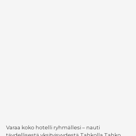
Varaa koko hotelli ryhmällesi – nauti
täydellisestä yksityisyydestä Tahkolla Tahko