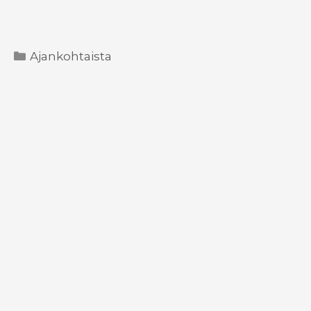
Kategoriat
Ajankohtaista