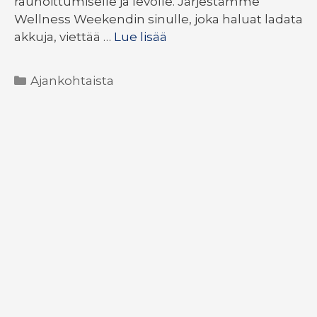
rauhoittumiselle ja levolle. Järjestämme
Wellness Weekendin sinulle, joka haluat ladata
akkuja, viettää …
Lue lisää
Kategoriat
Ajankohtaista