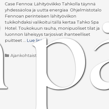
ä p
Case Fennoa: Lähityöviikko Tahkolla täynnä
yhdessäoloa ja uutta energiaa Ohjelmistotalo
Fennoan perinteisen lähityöviikon
tukikohdaksi valikoitui tällä kertaa Tahko Spa
Hotel. Toukokuun rauha, monipuoliset tilat ja
luonnon läheisyys tarjosivat ihanteelliset
puitteet …
Lue lisää
Kategoriat
Ajankohtaista