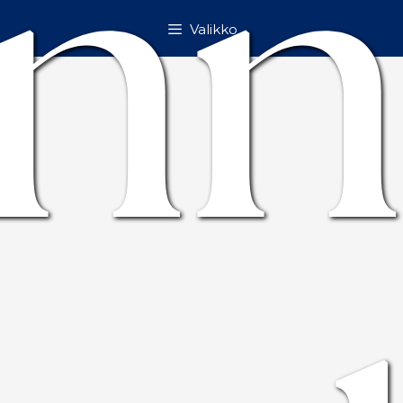
n
Valikko