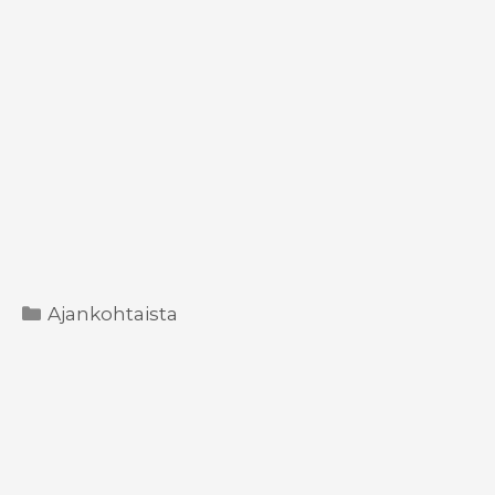
Kategoriat
Ajankohtaista