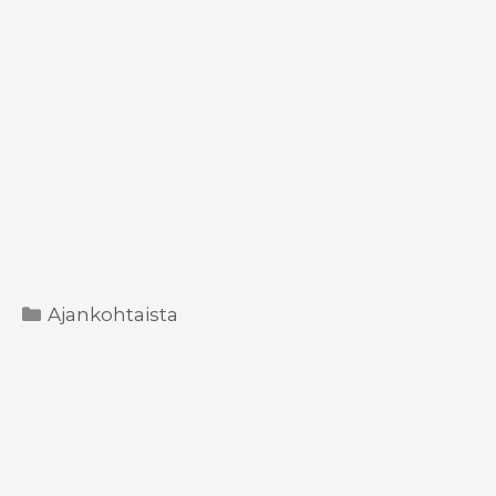
Kategoriat
Ajankohtaista