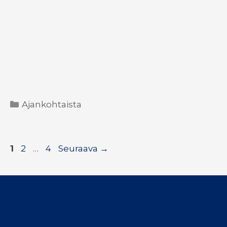
Kategoriat
Ajankohtaista
Sivu
Sivu
Sivu
1
2
…
4
Seuraava
→