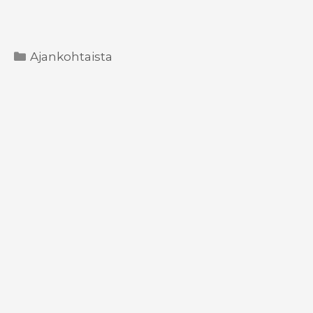
Kategoriat
Ajankohtaista