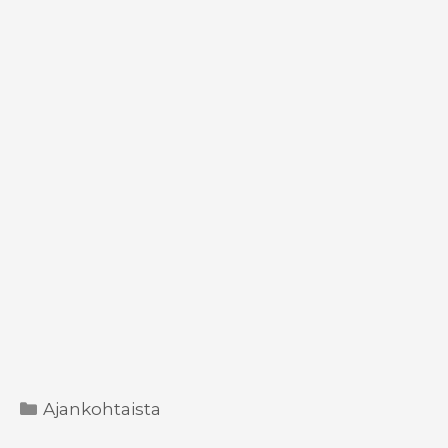
Kategoriat
Ajankohtaista