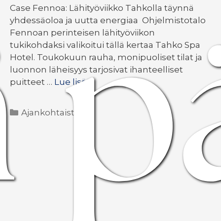
ä p
Case Fennoa: Lähityöviikko Tahkolla täynnä
yhdessäoloa ja uutta energiaa Ohjelmistotalo
Fennoan perinteisen lähityöviikon
tukikohdaksi valikoitui tällä kertaa Tahko Spa
Hotel. Toukokuun rauha, monipuoliset tilat ja
luonnon läheisyys tarjosivat ihanteelliset
puitteet …
Lue lisää
Kategoriat
Ajankohtaista