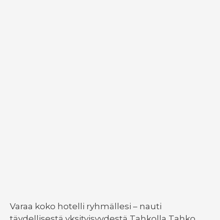
Varaa koko hotelli ryhmällesi – nauti
täydellisestä yksityisyydestä Tahkolla Tahko