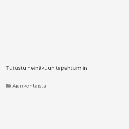
Tutustu heinäkuun tapahtumiin
Kategoriat
Ajankohtaista