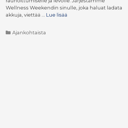
rauhoittumiselle ja levolle. Järjestämme
Wellness Weekendin sinulle, joka haluat ladata
akkuja, viettää …
Lue lisää
Kategoriat
Ajankohtaista