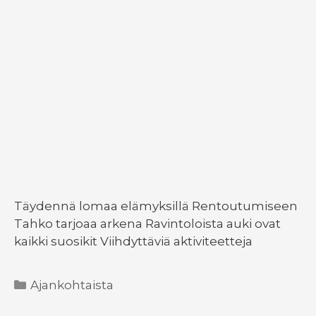
Täydennä lomaa elämyksillä Rentoutumiseen
Tahko tarjoaa arkena Ravintoloista auki ovat
kaikki suosikit Viihdyttäviä aktiviteetteja
Kategoriat
Ajankohtaista