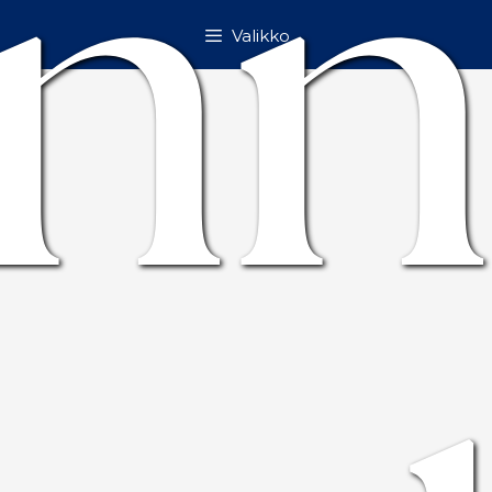
n
Valikko