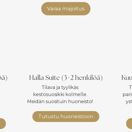
Varaa majoitus
öä)
Halla Suite (3+2 henkilöä)
Kuu
Tilava ja tyylikäs
T
kestosuosikki kolmelle.
pari
Meidän suosituin huoneisto!
ys
Tutustu huoneistoon