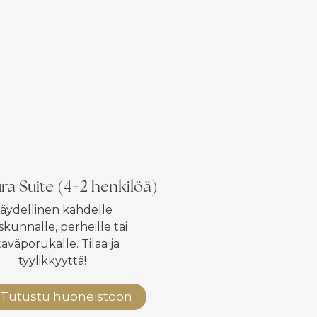
ra Suite (4+2 henkilöä)
äydellinen kahdelle
skunnalle, perheille tai
täväporukalle. Tilaa ja
tyylikkyyttä!
Tutustu huoneistoon