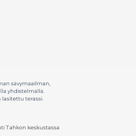
mman sävymaailman,
la yhdistelmällä.
lasitettu terassi.
inti Tahkon keskustassa