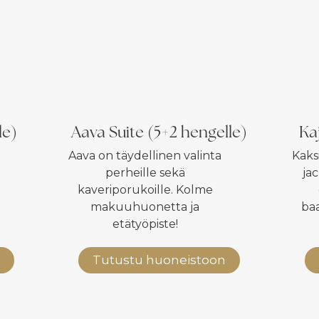
le)
Aava Suite (5+2 hengelle)
Ka
Aava on täydellinen valinta
Kaksi
perheille sekä
jac
kaveriporukoille. Kolme
makuuhuonetta ja
baa
etätyöpiste!
Tutustu huoneistoon