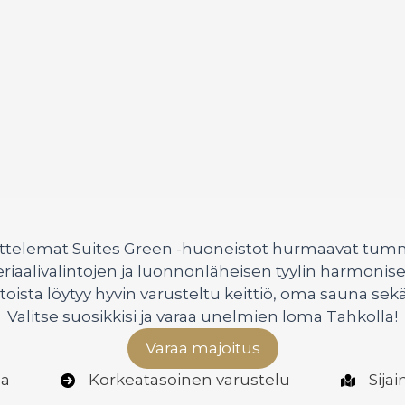
nittelemat Suites Green -huoneistot hurmaavat tu
aalivalintojen ja luonnonläheisen tyylin harmonisel
oista löytyy hyvin varusteltu keittiö, oma sauna sekä 
Valitse suosikkisi ja varaa unelmien loma Tahkolla!
Varaa majoitus
oa
Korkeatasoinen varustelu
Sija