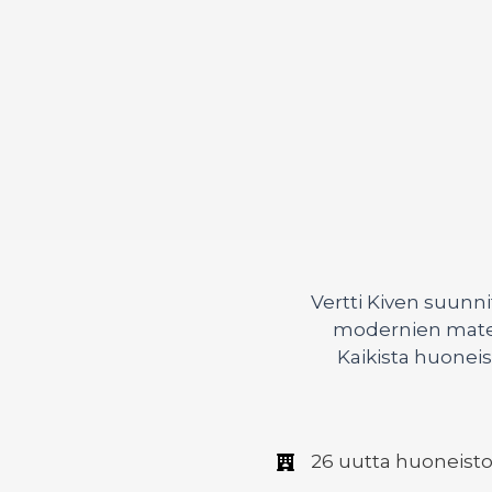
Vertti Kiven suun
modernien materi
Kaikista huoneist
26 uutta huoneist