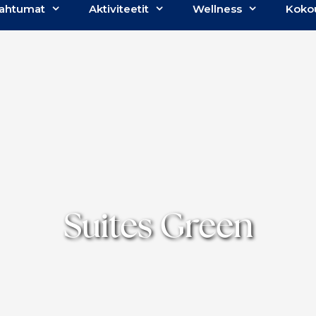
ahtumat
Aktiviteetit
Wellness
Koko
Suites Green