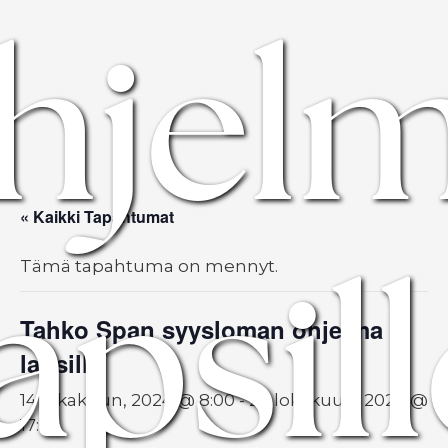
hjel
« Kaikki Tapahtumat
apsil
Tämä tapahtuma on mennyt.
Tahko Span syysloman ohjelma
lapsille
14 lokakuun, 2024 @ 8:00
-
26 lokakuun, 2024 @
17:00