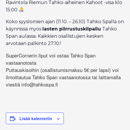
Ravintola Riemun Tahko-aiheinen Kahoot -visa klo
15:00
Koko syyslomien ajan (11.10. – 26.10) Tahko Spalla on
käynnissä myös
lasten piirrustuskilpailu
Tahko
Span aulassa. Kaikkien osallistujien kesken
arvotaan palkinto 27.10.!
SuperCornerin liput voi ostaa Tahko Span
vastaanotosta
Puttauskisoihin (osallistumismaksu 5€ per lapsi) voi
ilmoittautua Tahko Span vastaanotossa tai laittamalla
viestiä info@tahkospa.fi
Lisää kalenteriin