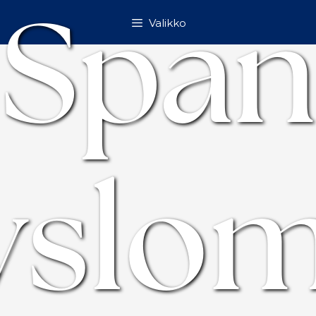
Span
Valikko
yslo