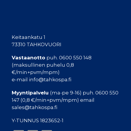
Keitaankatu 1
73310 TAHKOVUORI
Vastaanotto
puh. 0600 550 148
(maksullinen puhelu 0,8
€/min+pvm/mpm)
e-mail info@tahkospa.fi
Myyntipalvelu
(ma-pe 9-16) puh. 0600 550
147 (0,8 €/min+pvm/mpm) email
sales@tahkospa.fi
Y-TUNNUS 1823652-1