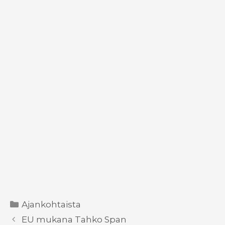
Kategoriat
Ajankohtaista
EU mukana Tahko Span