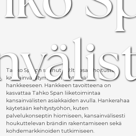
nvälis
Tahko Spa on saanut EU:lta osarahoitusta
kansainvälistymiseen tähtäävään
hankkeeseen. Hankkeen tavoitteena on
kasvattaa Tahko Span liiketoimintaa
kansainvälisten asiakkaiden avulla. Hankerahaa
käytetään kehitystyöhön, kuten
palvelukonseptin hiomiseen, kansainvälisesti
houkuttelevan brändin rakentamiseen sekä
kohdemarkkinoiden tutkimiseen.