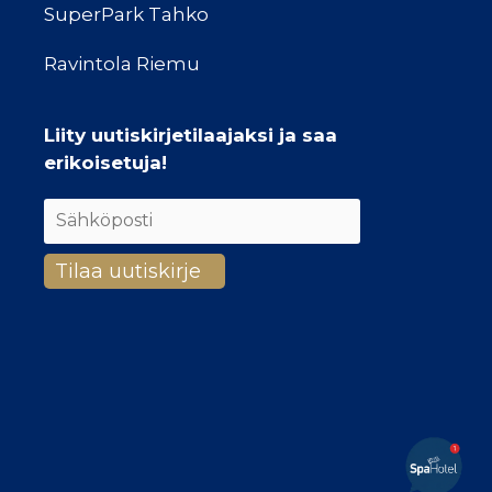
SuperPark Tahko
Ravintola Riemu
Liity uutiskirjetilaajaksi ja saa
erikoisetuja!
Hei
Kaipaatko lisätietoja? Olen
täällä auttamassa!