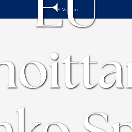
EU
Valikko
hoitt
hko S